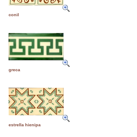
conil
greca
estrella hienipa