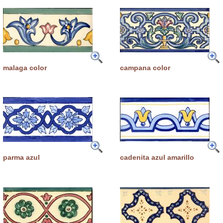
malaga color
campana color
parma azul
cadenita azul amarillo